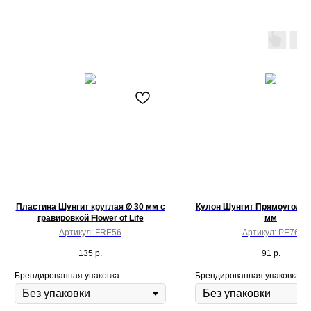
Пластина Шунгит круглая Ø 30 мм с
Кулон Шунгит Прямоугольн
гравировкой Flower of Life
мм
Артикул:
FRE56
Артикул:
PE76
135
р.
91
р.
Брендированная упаковка
Брендированная упаковка