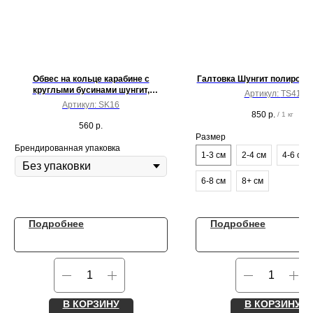
Обвес на кольце карабине с
Галтовка Шунгит полированн
круглыми бусинами шунгит,
Артикул:
TS41
замшевым шнуром и подвеской
Артикул:
SK16
сердце
850
р.
/
1 кг
560
р.
Размер
Брендированная упаковка
1-3 см
2-4 см
4-6 см
6-8 см
8+ см
Подробнее
Подробнее
В КОРЗИНУ
В КОРЗИНУ