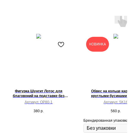
НОВИНКА
Фигурка Шунгит Лотос для
Обвес на кольце караби
благовоний на подставке без
круглыми бусинами шун
шелкографии
замшевым шнуром и под
Артикул:
OP80-1
Артикул:
SK16
сердце
380
р.
560
р.
Брендированная упаковка