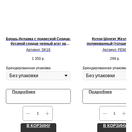
Брошь-булавка с подвеской Сердце,
Кулон Шунгит Жезл 40
бусиной сердце черный агат на
полированный (толщина 7
цепочке, подвесом из круглых бусин
омеднением 100%
Артикул:
SK18
Артикул:
PEM3
шунгит 6 мм
1 350
р.
299
р.
Брендированная упаковка
Брендированная упаковка
Подробнее
Подробнее
В КОРЗИНУ
В КОРЗИНУ