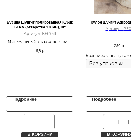
Бусина Шунгит полированная Кубик
Кулон Шунгит Афродита
14 мм (отверстие 1,8 мм), шт
Артикул:
PE09
Артикул:
BE69M1
Минимальный заказ одного вида
259
р.
бусин: 500 шт.
16,9
р.
Брендированная упаковк
Подробнее
Подробнее
В КОРЗИНУ
В КОРЗИНУ