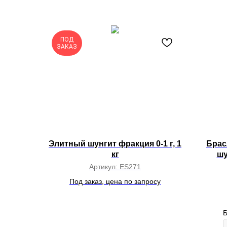
ПОД
ЗАКАЗ
Элитный шунгит фракция 0-1 г, 1
Брас
кг
шу
кр
Артикул:
ES271
к
Под заказ, цена по запросу
Б