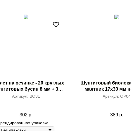
лет на резинке - 20 круглых
Шунгитовый биолок
нгитовых бусин 8 мм + 3
маятник 17х30 мм н
углые бусины из лунного
Артикул:
BO31
Артикул:
OP04
амня 8 мм на руку 17 см
302
р.
389
р.
рендированная упаковка