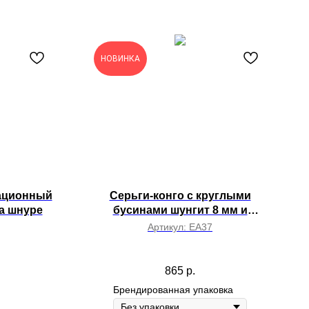
НОВИНКА
ационный
Серьги-конго с круглыми
а шнуре
бусинами шунгит 8 мм и
подвеской-палочкой, круглые
Артикул:
EA37
бусины шунгит 8 мм и бусина
шунгит 6 мм на пине с шариком
865
р.
Брендированная упаковка