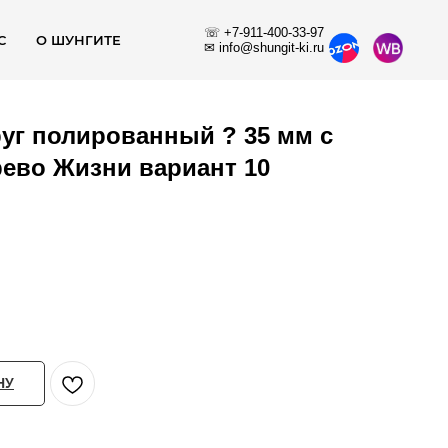
☏ +7-911-400-33-97
С
О ШУНГИТЕ
✉ info@shungit-ki.ru
уг полированный ? 35 мм с
ево Жизни вариант 10
НУ