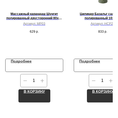
Массажный карандаш Шунгит
Цилиндр Базальт сала
полированный двусторонний 80x18
полированный 10х3 
мм
Артикул:
MP03
Артикул:
HCP25
629
р.
833
р.
Подробнее
Подробнее
В КОРЗИНУ
В КОРЗИНУ