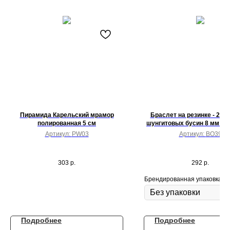
Пирамида Карельский мрамор
Браслет на резинке - 20 
полированная 5 см
шунгитовых бусин 8 мм + 
красная яшма 8 мм на руку
Артикул:
PW03
Артикул:
BO39
303
р.
292
р.
Брендированная упаковка
Подробнее
Подробнее