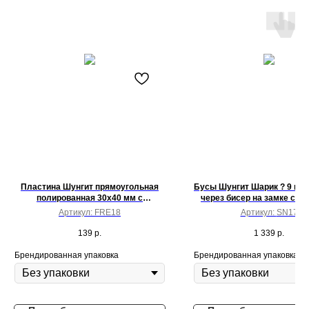
Пластина Шунгит прямоугольная
Бусы Шунгит Шарик ? 9 мм 
полированная 30x40 мм с
через бисер на замке с це
гравировкой Мандала
длина 50 см
Артикул:
FRE18
Артикул:
SN17
139
р.
1 339
р.
Брендированная упаковка
Брендированная упаковка