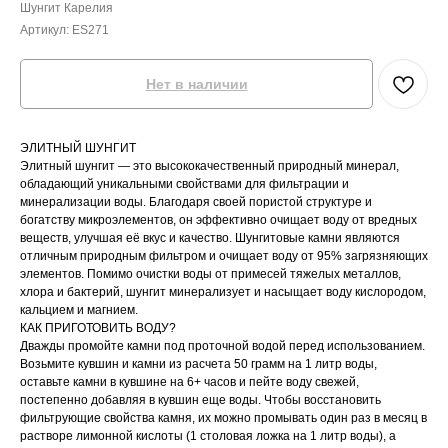
Шунгит Карелия
Артикул:
ES271
Нет в наличии
ЭЛИТНЫЙ ШУНГИТ
Элитный шунгит — это высококачественный природный минерал,
обладающий уникальными свойствами для фильтрации и
минерализации воды. Благодаря своей пористой структуре и
богатству микроэлементов, он эффективно очищает воду от вредных
веществ, улучшая её вкус и качество. Шунгитовые камни являются
отличным природным фильтром и очищает воду от 95% загрязняющих
элементов. Помимо очистки воды от примесей тяжелых металлов,
хлора и бактерий, шунгит минерализует и насыщает воду кислородом,
кальцием и магнием.
КАК ПРИГОТОВИТЬ ВОДУ?
Дважды промойте камни под проточной водой перед использованием.
Возьмите кувшин и камни из расчета 50 грамм на 1 литр воды,
оставьте камни в кувшине на 6+ часов и пейте воду свежей,
постепенно добавляя в кувшин еще воды. Чтобы восстановить
фильтрующие свойства камня, их можно промывать один раз в месяц в
растворе лимонной кислоты (1 столовая ложка на 1 литр воды), а