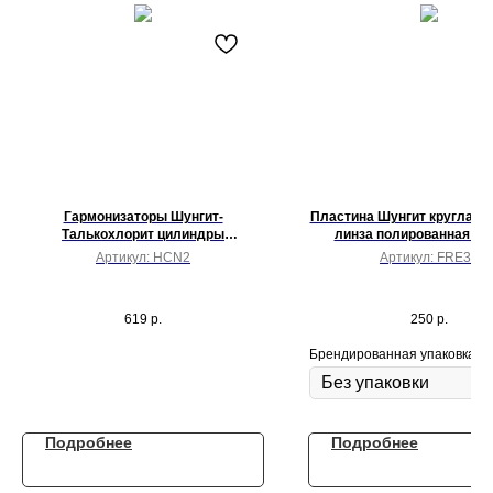
Гармонизаторы Шунгит-
Пластина Шунгит круглая 
Талькохлорит цилиндры
линза полированная Ø 
шлифованные 12х3 см
Артикул:
HCN2
Артикул:
FRE37
619
р.
250
р.
Брендированная упаковка
Подробнее
Подробнее