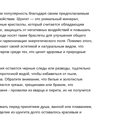
ли популярность благодаря своим предполагаемым
войствам. Шунгит — это уникальный минерал,
ные кристаллы, который считается обладающим
ю, защищать от негативных воздействий и повышать
Люди носят такие браслеты для улучшения общего
 и гармонизации энергетического поля. Помимо этого,
ают своей эстетикой и натуральным видом, что
аром среди тех, кто ценит здоровье и природные
лия остаются черные следы или разводы, тщательно
проточной водой, чтобы избавиться от пыли,
а. Обратите внимание, что белые и золотистые
яются грязью, трещинами или браком, это
ня - прожилки из кварца и пирита, их не получится
мать перед принятием душа, ванной или плаванием,
зделие из шунгита долго оставалось красивым и