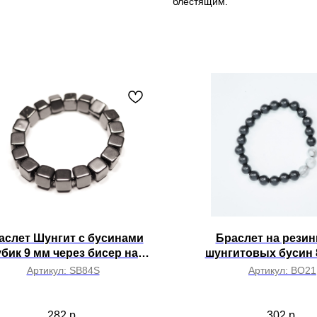
блестящим.
аслет Шунгит с бусинами
Браслет на резинк
бик 9 мм через бисер на
шунгитовых бусин 8
резинке
бусины белый агат 8 
Артикул:
SB84S
Артикул:
BO21
17,5 см
282
р.
302
р.