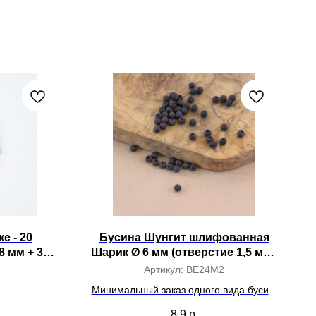
е - 20
Бусина Шунгит шлифованная
 мм + 3
Шарик Ø 6 мм (отверстие 1,5 мм),
мм на руку
шт
Артикул:
BE24M2
Минимальный заказ одного вида бусин:
500 шт.
8,9
р.