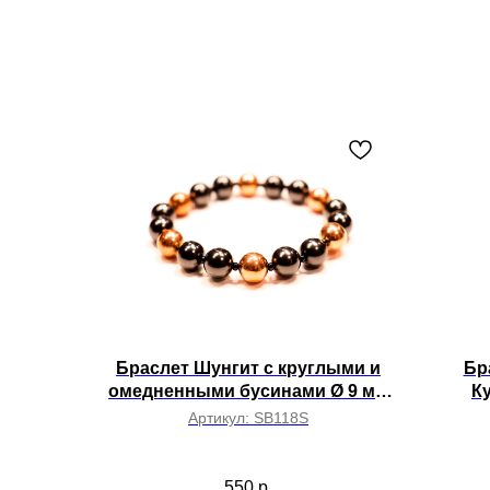
Браслет Шунгит с круглыми и
Бр
омедненными бусинами Ø 9 мм
Ку
(2 шт через 1 шт) через бисер на
Артикул:
SB118S
резинке
550
р.